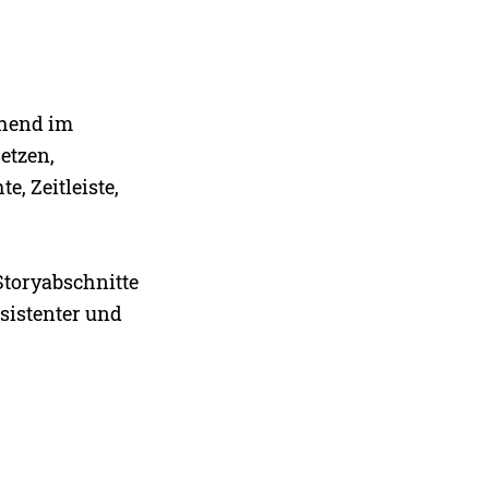
chend im
etzen,
, Zeitleiste,
Storyabschnitte
nsistenter und