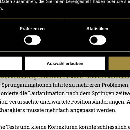
 Daten zusammen, die Sie ihnen bereitgestellt haben oder die s
n.
Präferenzen
Statistiken
d Animationen
Auswahl erlauben
 des Charakters in Unity stellte sich als eine der grös
erausforderungen heraus. Besonders das Zusammens
nd Sprunganimationen führte zu mehreren Problemen.
onierte die Laufanimation nach dem Springen zeitwe
ion verursachte unerwartete Positionsänderungen. 
Charakters musste mehrfach angepasst werden.
he Tests und kleine Korrekturen konnte schliesslich 