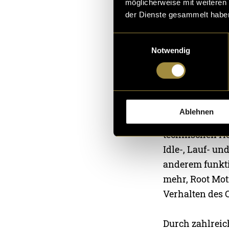
möglicherweise mit weiteren
der Dienste gesammelt habe
Einwilligungsauswahl
Notwendig
Unity un
Ablehnen
Die Integration
technischen H
Idle-, Lauf- u
anderem funkti
mehr, Root Mot
Verhalten des 
Durch zahlreic