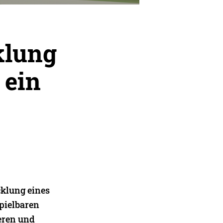
klung
 ein
cklung eines
spielbaren
teren und