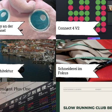
y an der
Connect 4 V2
asel
Schneiderei im
hitektur
Fokus