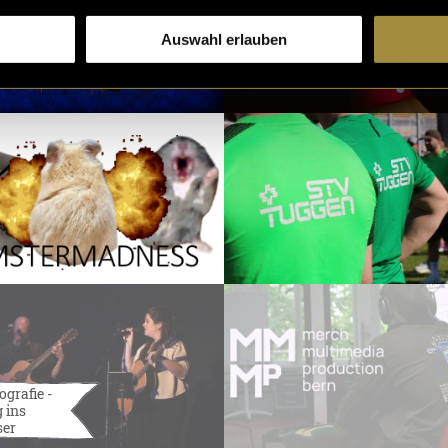
Auswahl erlauben
ografie -
 ins
ser