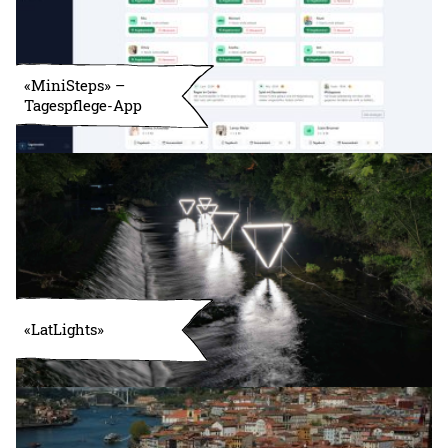
«MiniSteps» –
Tagespflege-App
«LatLights»