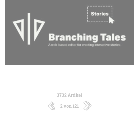
3732 Artikel
2 von 121
neuere
ältere
Artikel
Artikel