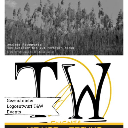
Gezeichneter
Logoentwurf T&W
Events