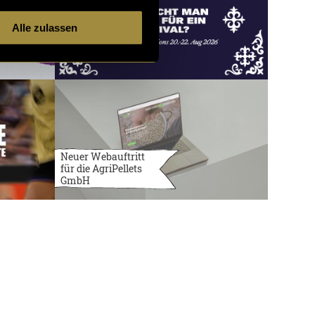
Alle zulassen
Neuer Webauftritt
für die AgriPellets
GmbH
3731 Artikel
6 von 121
neuere
ältere
Artikel
Artikel