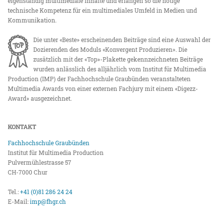
eigenständig multimediale Inhalte und erlangen so die nötige
technische Kompetenz für ein multimediales Umfeld in Medien und
Kommunikation.
Die unter «Beste» erscheinenden Beiträge sind eine Auswahl der
Dozierenden des Moduls «Konvergent Produzieren». Die
zusätzlich mit der «Top»-Plakette gekennzeichneten Beiträge
wurden anlässlich des alljährlich vom Institut für Multimedia
Production (IMP) der Fachhochschule Graubünden veranstalteten
Multimedia Awards von einer externen Fachjury mit einem «Digezz-
Award» ausgezeichnet.
KONTAKT
Fachhochschule Graubünden
Institut für Multimedia Production
Pulvermühlestrasse 57
CH-7000 Chur
Tel.:
+41 (0)81 286 24 24
E-Mail:
imp@fhgr.ch