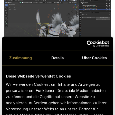
Zustimmung
Details
Über Cookies
Diese Webseite verwendet Cookies
Wir verwenden Cookies, um Inhalte und Anzeigen zu
Len fokussierte sich auf die visuelle und auditive
personalisieren, Funktionen für soziale Medien anbieten
Ausgestaltung. Das umfasste die Art Direction sowie
zu können und die Zugriffe auf unsere Website zu
das detaillierte Lighting direkt in Blender, um die
analysieren. Außerdem geben wir Informationen zu Ihrer
richtige Stimmung für die luxuriöse Brand-Ästhetik zu
Verwendung unserer Website an unsere Partner für
setzen. Nach dem Rendering in Blender ging es in die
soziale Medien, Werbung und Analysen weiter. Unsere