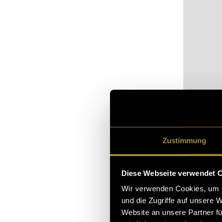
Bitte akz
sehen.
Zustimmung
Folge 2 –
Diese Webseite verwendet 
ist es a
Wir verwenden Cookies, um I
um seine
und die Zugriffe auf unsere 
Website an unsere Partner fü