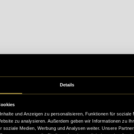
eptiere die
statistik, Marketing
Cookies um diesen Inh
Details
 Das Rätsel Liechtenstein:
Wo liegt das Fürstentum ei
Cookies
m Ende doch nur ein heimlicher Schweizer Kanton und
nhalte und Anzeigen zu personalisieren, Funktionen für soziale
 Verteidigung? Wir decken auf.
Website zu analysieren. Außerdem geben wir Informationen zu I
r soziale Medien, Werbung und Analysen weiter. Unsere Partner