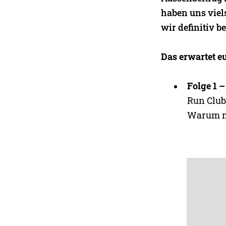
haben uns viel
wir definitiv b
Das erwartet e
Folge 1 –
Run Clubs
Warum mu