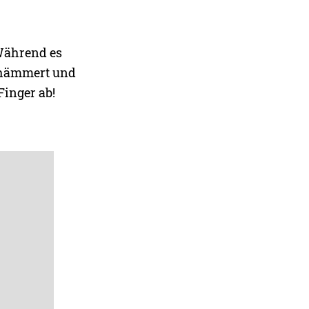
Während es
gehämmert und
Finger ab!