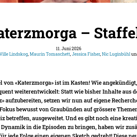
terzmorga – Staffe
11. Juni 2026
Ville Lindskog
,
Maurin Tomaschett
,
Jessica Fisher
,
Nic Luginbühl
un
fel von «Katerzmorga» ist im Kasten! Wie angekündigt
ent weiterentwickelt: Statt wie bisher Inhalte aus d
» aufzubereiten, setzen wir nun auf eigene Recherc
 Fokus bewusst von Graubünden auf grössere Themen
z betreffen, ausgeweitet. Und es gibt noch eine krea
ynamik in die Episoden zu bringen, haben wir zusä
ür jede Folge einen eigenen Sketch gedreht! Diese ne