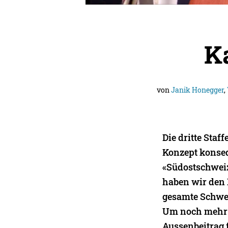
Ka
von
Janik Honegger
,
Die dritte Staf
Konzept konsequ
«Südostschweiz
haben wir den
gesamte Schwei
Um noch mehr D
Aussenbeitrag f