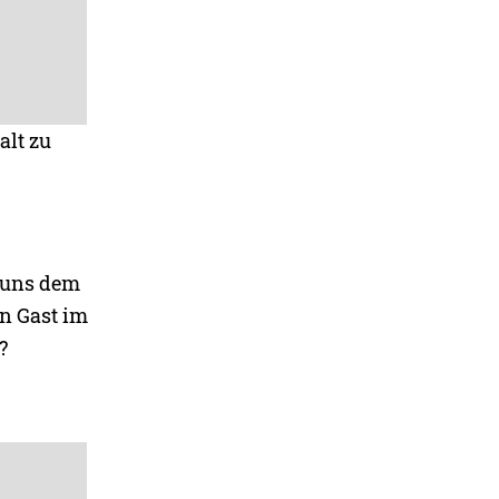
alt zu
 uns dem
n Gast im
?