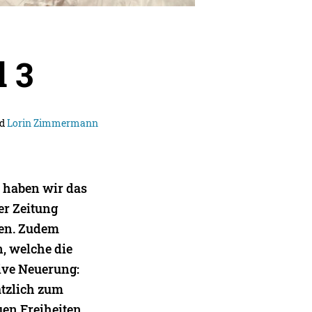
l 3
d
Lorin Zimmermann
, haben wir das
er Zeitung
hen. Zudem
, welche die
tive Neuerung:
tzlich zum
uen Freiheiten