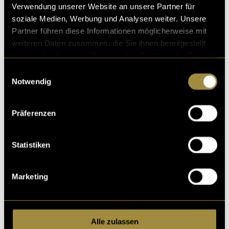
@agimania_
Verwendung unserer Website an unsere Partner für
was gitts no???🥹 losed mini neui podcastfolg:)))
soziale Medien, Werbung und Analysen weiter. Unsere
spotify: AGI Mania
Partner führen diese Informationen möglicherweise mit
♬ New Sun – Chihei Hatakeyama
weiteren Daten zusammen, die Sie ihnen bereitgestellt
Bitte akzeptiere die
statistik, Marketing
Cookies um
haben oder die sie im Rahmen Ihrer Nutzung der Dienste
diesen Inhalt zu sehen.
gesammelt haben.
Einwilligungsauswahl
Notwendig
(mmi)
Präferenzen
Statistiken
Marketing
Kritik
Alle zulassen