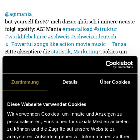
@agimania_
but yourself first🩷 meh dazue ghörsch i minere neuste
folg!! spotify: AGI Mania
#mentalload
#struktur
#worklifebalance
#schweiz
#schweizerdeutsch
♬ Powerful songs like action movie music – Tansa
Bitte akzeptiere die
statistik, Marketing
Cookies um
diesen Inhalt zu sehen.
@agimania_
Zustimmung
Details
Über Cookies
hender mich schomal gsehh? losed mini neui folg uf
spotify: AGI Mania
♬ Moment Of Reflection – Jhonatan Rodrigues &
Diese Webseite verwendet Cookies
Piano Sky & Dee Piano
Wir verwenden Cookies, um Inhalte und Anzeigen zu
Bitte akzeptiere die
statistik, Marketing
Cookies um
personalisieren, Funktionen für soziale Medien anbieten
diesen Inhalt zu sehen.
zu können und die Zugriffe auf unsere Website zu
analysieren. Außerdem geben wir Informationen zu Ihrer