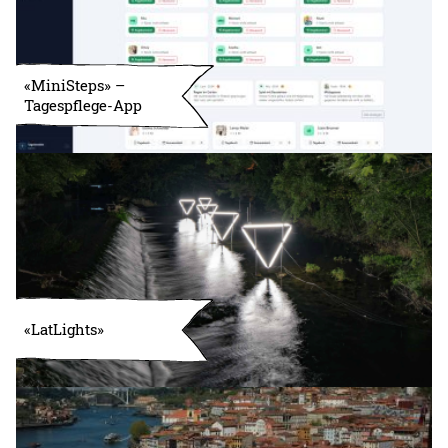
«MiniSteps» –
Tagespflege-App
«LatLights»