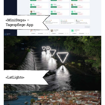
«MiniSteps» –
Tagespflege-App
«LatLights»