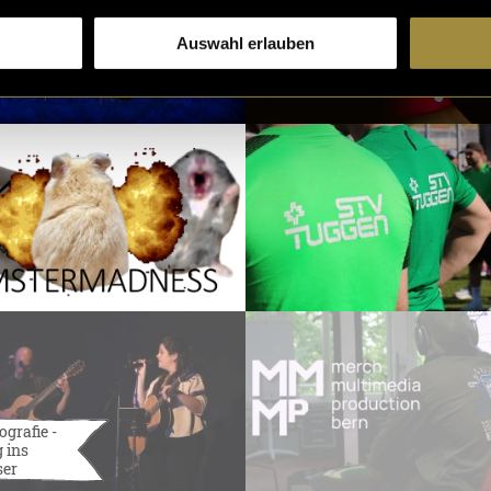
Auswahl erlauben
ografie -
 ins
ser