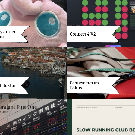
y an der
Connect 4 V2
asel
Schneiderei im
hitektur
Fokus