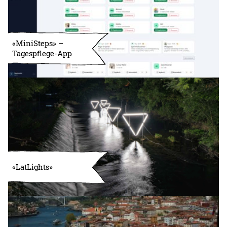
«MiniSteps» –
Tagespflege-App
«LatLights»