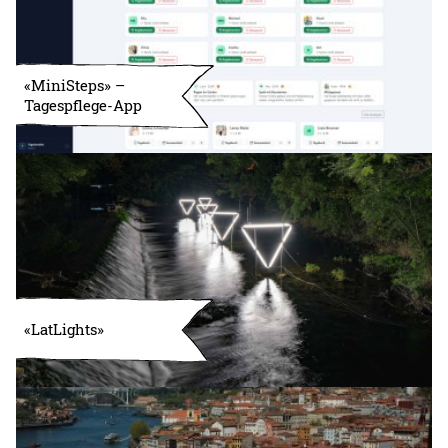
«MiniSteps» –
Tagespflege-App
«LatLights»