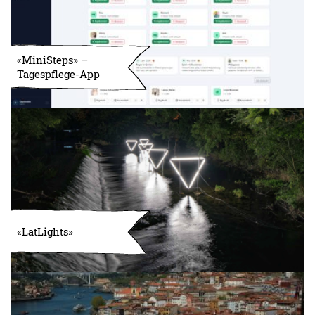
«MiniSteps» –
Tagespflege-App
«LatLights»