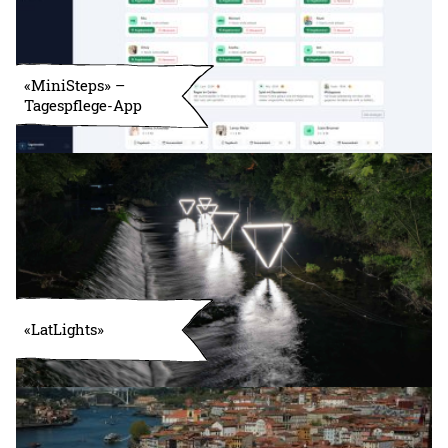
«MiniSteps» –
Tagespflege-App
«LatLights»