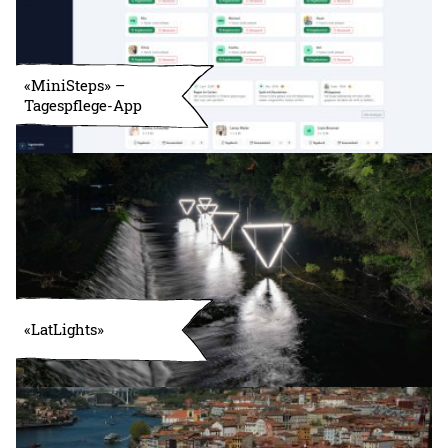
«MiniSteps» –
Tagespflege-App
«LatLights»