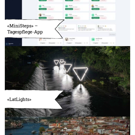
«MiniSteps» –
Tagespflege-App
«LatLights»