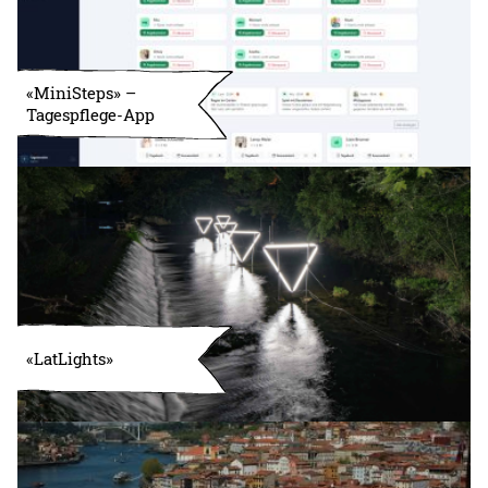
«MiniSteps» –
Tagespflege-App
«LatLights»