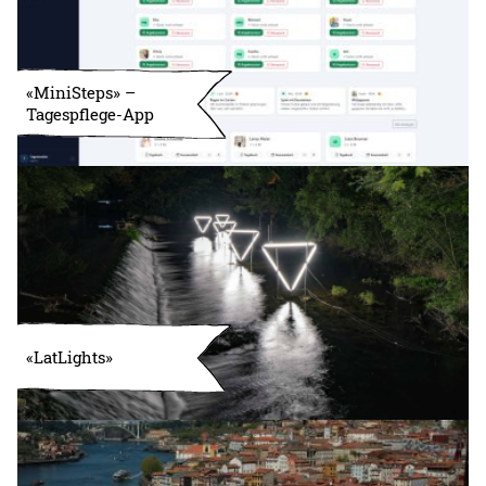
«MiniSteps» –
Tagespflege-App
«LatLights»