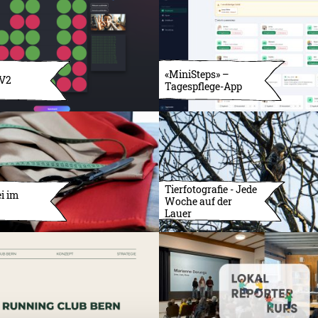
«MiniSteps» –
 V2
Tagespflege-App
Tierfotografie - Jede
i im
Woche auf der
Lauer