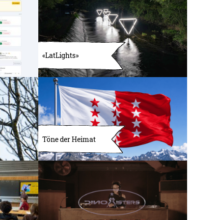
«LatLights»
Töne der Heimat