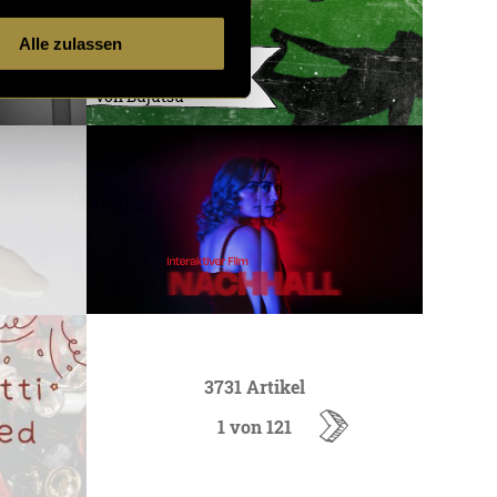
Alle zulassen
Flyerdesign für
einen Frauenkurs
von Bujutsu
3731 Artikel
1 von 121
ältere
Artikel