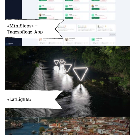
«MiniSteps» –
Tagespflege-App
«LatLights»