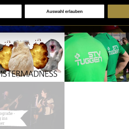
Auswahl erlauben
ografie -
 ins
ser