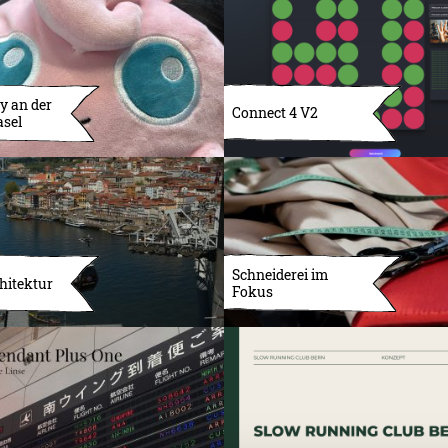
y an der
Connect 4 V2
asel
Schneiderei im
hitektur
Fokus