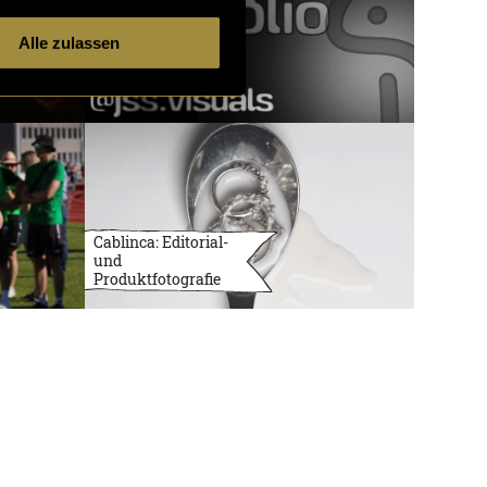
Alle zulassen
Cablinca: Editorial-
und
Produktfotografie
3732 Artikel
1 von 121
ältere
Artikel