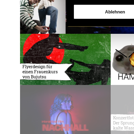
Ablehnen
Flyerdesign für
einen Frauenkurs
von Bujutsu
Konzertfot
Der Sprung
kalte Was