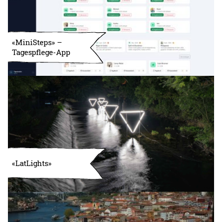
«MiniSteps» –
Tagespflege-App
«LatLights»