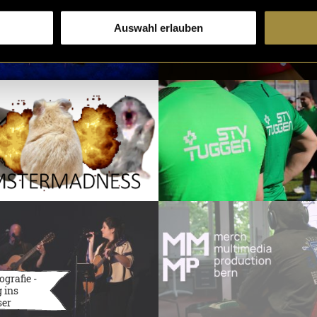
Auswahl erlauben
ografie -
 ins
ser