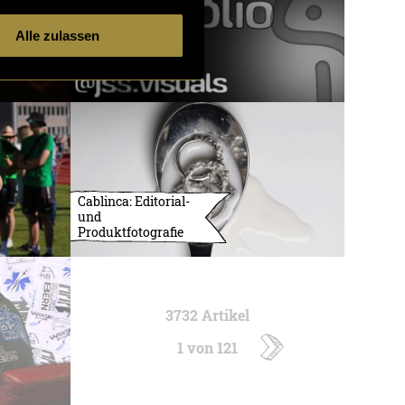
Alle zulassen
Cablinca: Editorial-
und
Produktfotografie
3732 Artikel
1 von 121
ältere
Artikel