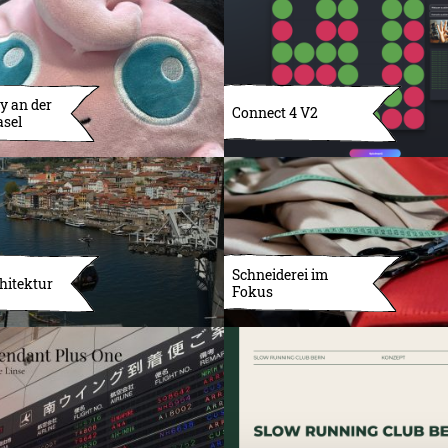
y an der
Connect 4 V2
asel
Schneiderei im
hitektur
Fokus