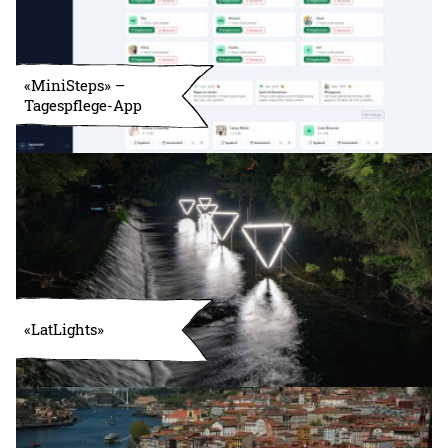
«MiniSteps» –
Tagespflege-App
«LatLights»