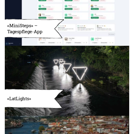
«MiniSteps» –
Tagespflege-App
«LatLights»