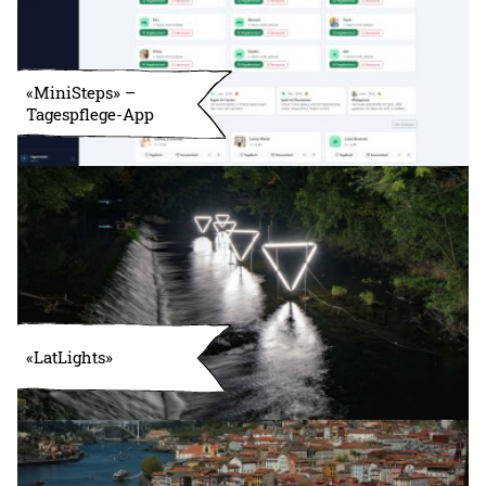
«MiniSteps» –
Tagespflege-App
«LatLights»