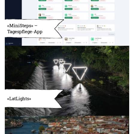
«MiniSteps» –
Tagespflege-App
«LatLights»