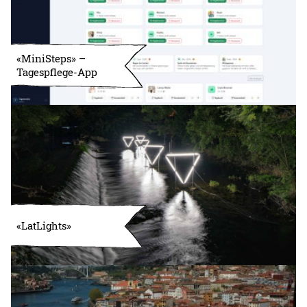
«MiniSteps» –
Tagespflege-App
«LatLights»