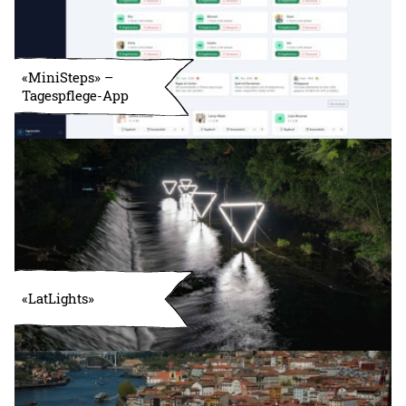
«MiniSteps» –
Tagespflege-App
«LatLights»