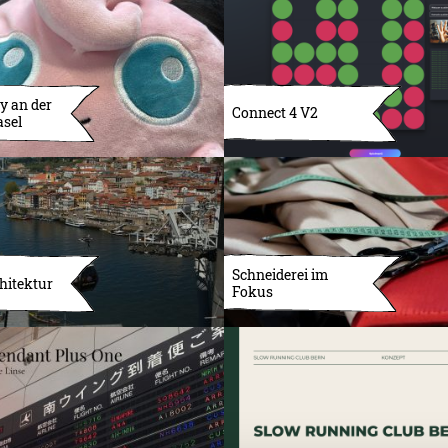
y an der
Connect 4 V2
asel
Schneiderei im
hitektur
Fokus