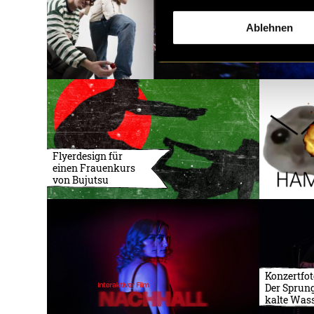
Ablehnen
Flyerdesign für
einen Frauenkurs
von Bujutsu
Konzertfot
Der Sprung
kalte Was