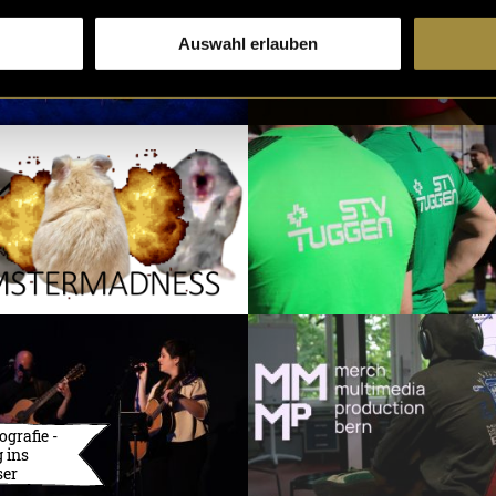
Auswahl erlauben
ografie -
 ins
ser