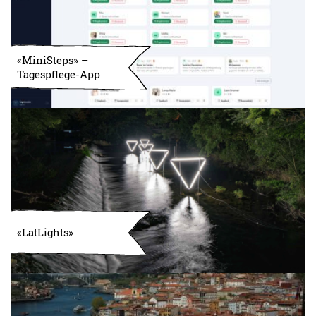
«MiniSteps» –
Tagespflege-App
«LatLights»