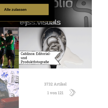
Alle zulassen
Cablinca: Editorial-
und
Produktfotografie
3732 Artikel
1 von 121
ältere
Artikel