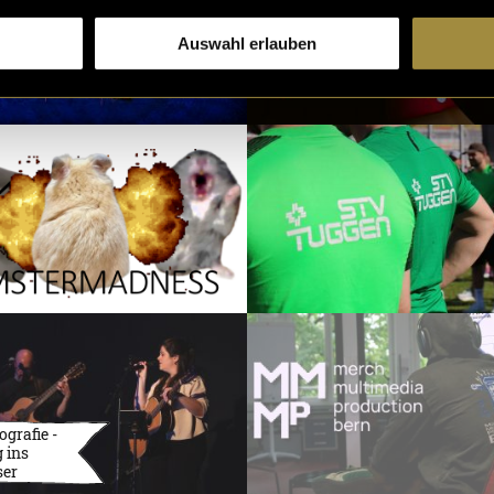
Auswahl erlauben
ografie -
 ins
ser