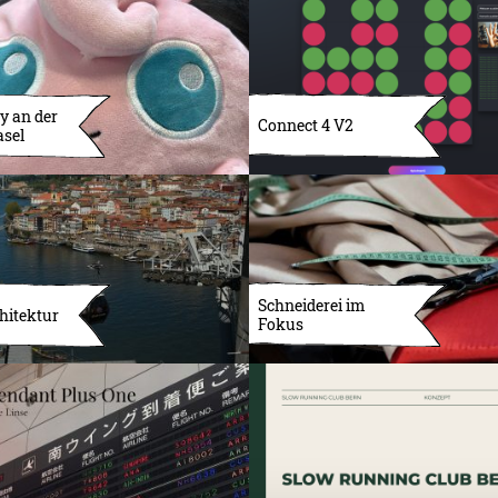
y an der
Connect 4 V2
asel
Schneiderei im
hitektur
Fokus