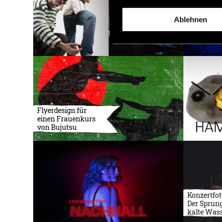
Ablehnen
Flyerdesign für
einen Frauenkurs
von Bujutsu
Konzertfot
Der Sprung
kalte Was