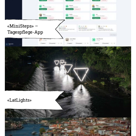
«MiniSteps» –
Tagespflege-App
«LatLights»