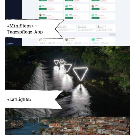
«MiniSteps» –
Tagespflege-App
«LatLights»