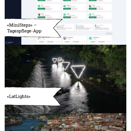
«MiniSteps» –
Tagespflege-App
«LatLights»