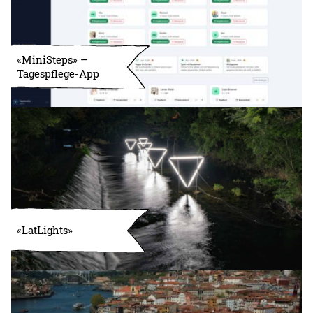
«MiniSteps» –
Tagespflege-App
«LatLights»