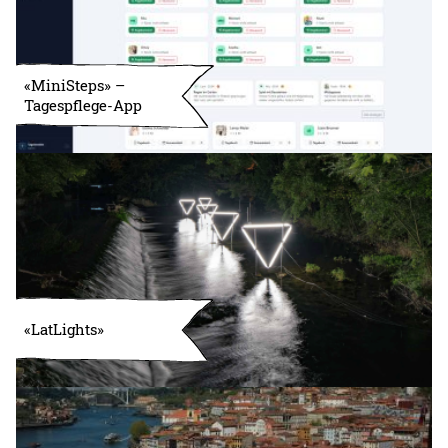
«MiniSteps» –
Tagespflege-App
«LatLights»