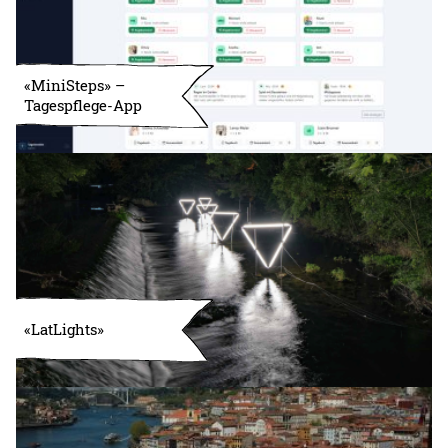
«MiniSteps» –
Tagespflege-App
«LatLights»