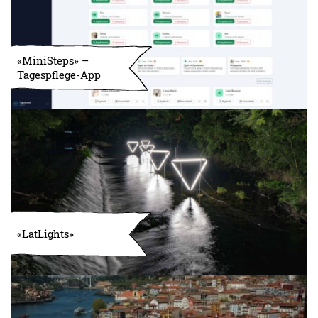
«MiniSteps» –
Tagespflege-App
«LatLights»