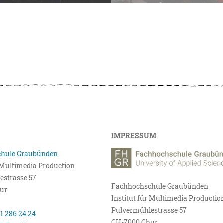
IMPRESSUM
hule Graubünden
r Multimedia Production
estrasse 57
Fachhochschule Graubünden
ur
Institut für Multimedia Productio
Pulvermühlestrasse 57
81 286 24 24
CH-7000 Chur