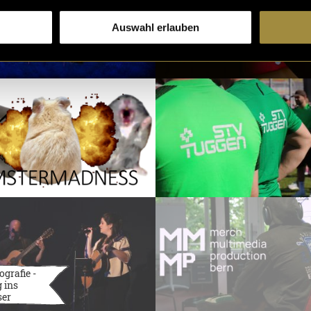
Auswahl erlauben
ografie -
 ins
ser