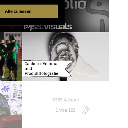
Alle zulassen
Cablinca: Editorial-
und
Produktfotografie
3732 Artikel
1 von 121
ältere
Artikel