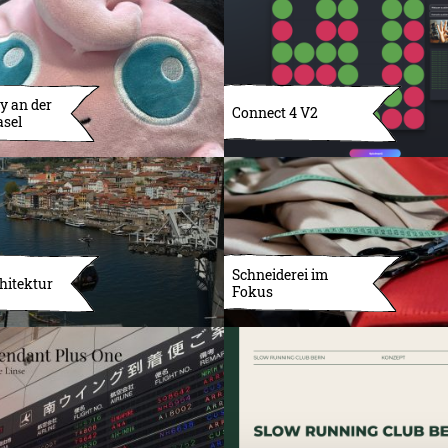
y an der
Connect 4 V2
asel
Schneiderei im
hitektur
Fokus