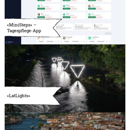
«MiniSteps» –
Tagespflege-App
«LatLights»