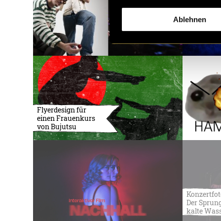
Ablehnen
Flyerdesign für
einen Frauenkurs
von Bujutsu
Konzertfot
Der Sprung
kalte Was