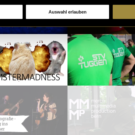
Auswahl erlauben
ografie -
 ins
ser