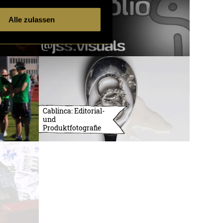
Alle zulassen
Cablinca: Editorial-
und
Produktfotografie
3732 Artikel
1 von 121
ältere
Artikel