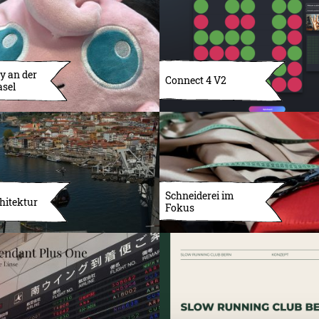
y an der
Connect 4 V2
asel
Schneiderei im
hitektur
Fokus