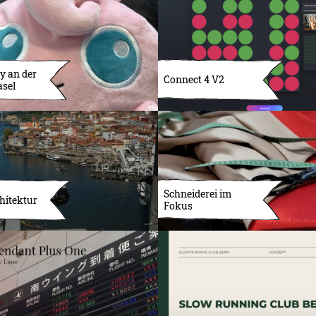
y an der
Connect 4 V2
asel
Schneiderei im
hitektur
Fokus