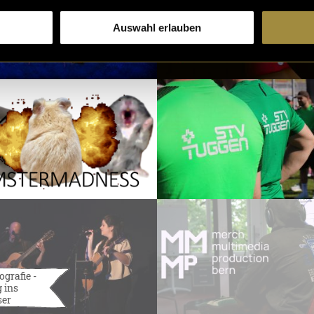
Auswahl erlauben
ografie -
 ins
ser