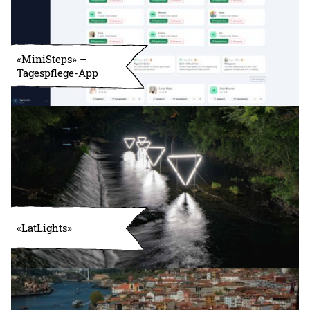
«MiniSteps» –
Tagespflege-App
«LatLights»