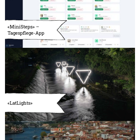
«MiniSteps» –
Tagespflege-App
«LatLights»