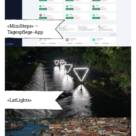
«MiniSteps» –
Tagespflege-App
«LatLights»