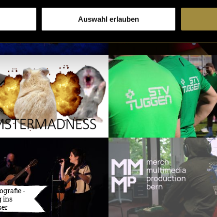
Auswahl erlauben
ografie -
 ins
ser