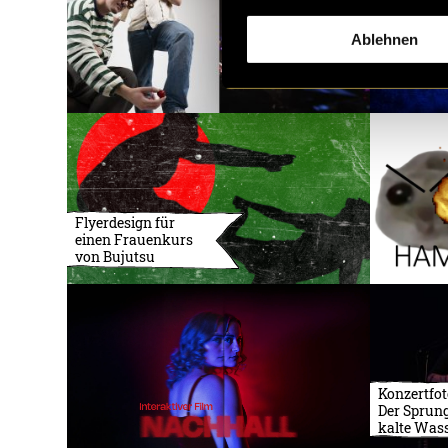
Ablehnen
Flyerdesign für
einen Frauenkurs
von Bujutsu
Konzertfot
Der Sprung
kalte Was