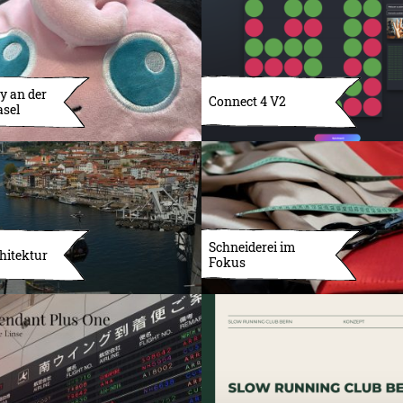
y an der
Connect 4 V2
asel
Schneiderei im
hitektur
Fokus