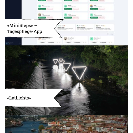
«MiniSteps» –
Tagespflege-App
«LatLights»