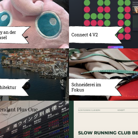
y an der
Connect 4 V2
asel
Schneiderei im
hitektur
Fokus