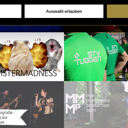
Auswahl erlauben
ografie -
 ins
ser